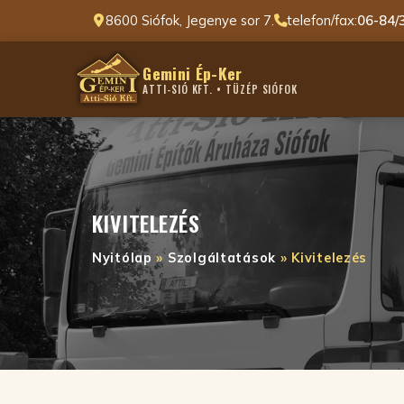
8600 Siófok, Jegenye sor 7.
telefon/fax:
06-84/
Gemini Ép-Ker
ATTI-SIÓ KFT. • TÜZÉP SIÓFOK
KIVITELEZÉS
Nyitólap
»
Szolgáltatások
» Kivitelezés