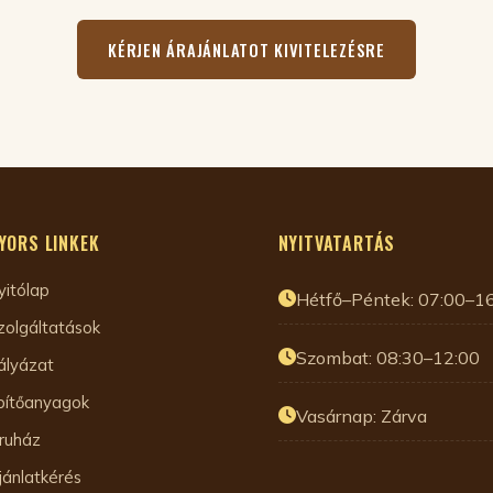
KÉRJEN ÁRAJÁNLATOT KIVITELEZÉSRE
YORS LINKEK
NYITVATARTÁS
yitólap
Hétfő–Péntek: 07:00–1
zolgáltatások
Szombat: 08:30–12:00
ályázat
pítőanyagok
Vasárnap: Zárva
ruház
jánlatkérés