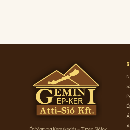
G
N
S
P
É
Á
A
Építőanyag Kereskedés – Tüzép Siófok.