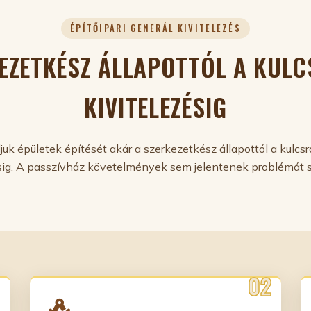
ÉPÍTŐIPARI GENERÁL KIVITELEZÉS
EZETKÉSZ ÁLLAPOTTÓL A KUL
KIVITELEZÉSIG
ljuk épületek építését akár a szerkezetkész állapottól a kulcs
ésig. A passzívház követelmények sem jelentenek problémát 