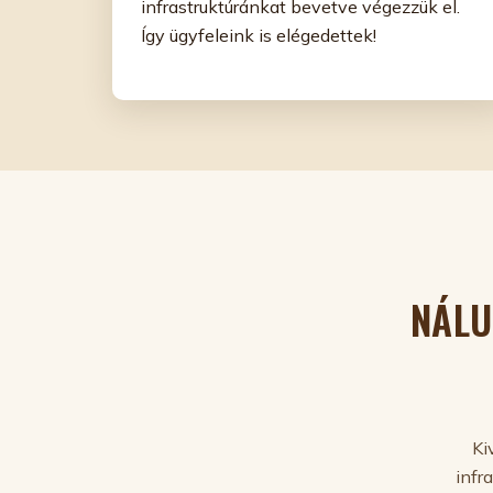
infrastruktúránkat bevetve végezzük el.
Így ügyfeleink is elégedettek!
NÁLU
Ki
infr