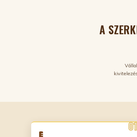
A SZERK
Válla
kivitelez