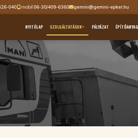
326-040
mobil:
06-30/409-6360
gemini@gemini-epker.hu
NYITÓLAP
SZOLGÁLTATÁSOK
PÁLYÁZAT
ÉPÍTŐANYA