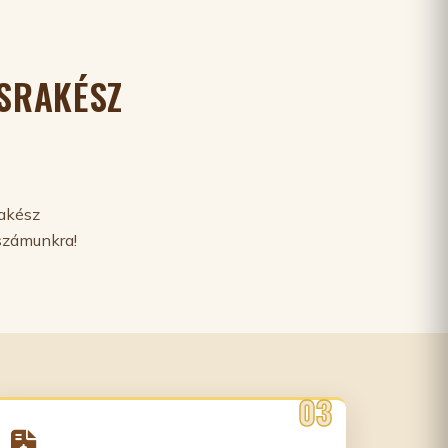
CSRAKÉSZ
rakész
számunkra!