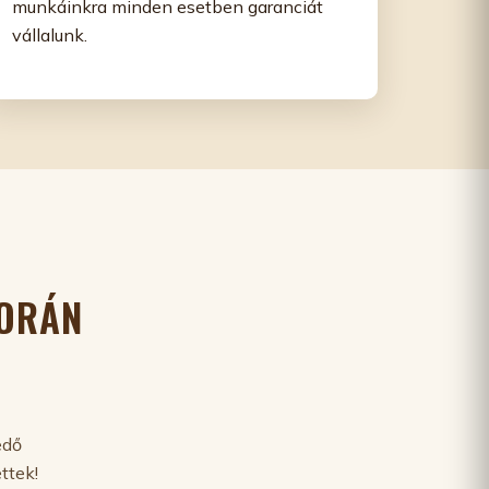
munkáinkra minden esetben garanciát
vállalunk.
SORÁN
edő
ttek!