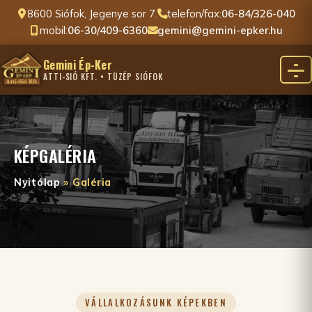
8600 Siófok, Jegenye sor 7.
telefon/fax:
06-84/326-040
mobil:
06-30/409-6360
gemini@gemini-epker.hu
Gemini Ép-Ker
ATTI-SIÓ KFT. • TÜZÉP SIÓFOK
KÉPGALÉRIA
Nyitólap
» Galéria
VÁLLALKOZÁSUNK KÉPEKBEN