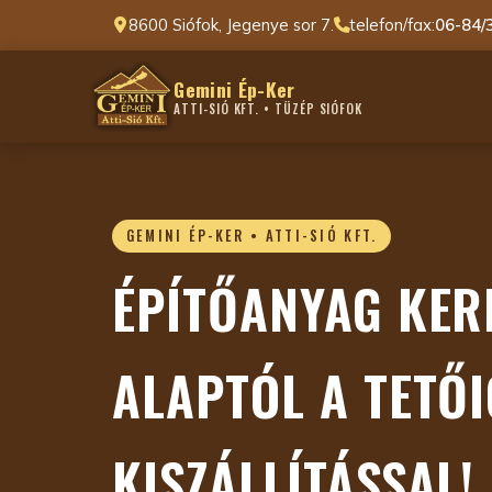
8600 Siófok, Jegenye sor 7.
telefon/fax:
06-84/
Gemini Ép-Ker
ATTI-SIÓ KFT. • TÜZÉP SIÓFOK
GEMINI ÉP-KER • ATTI-SIÓ KFT.
ÉPÍTŐANYAG KER
ALAPTÓL A TETŐI
KISZÁLLÍTÁSSAL!