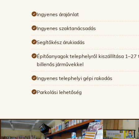
Ingyenes árajánlat
Ingyenes szaktanácsadás
Segítőkész árukiadás
Építőanyagok telephelyről kiszállítása 1–27
billenős járművekkel
Ingyenes telephelyi gépi rakodás
Parkolási lehetőség