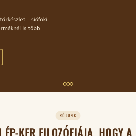
tárkészlet – siófoki
rméknél is több
RÓLUNK
I ÉP-KER FILOZÓFIÁJA, HOGY A