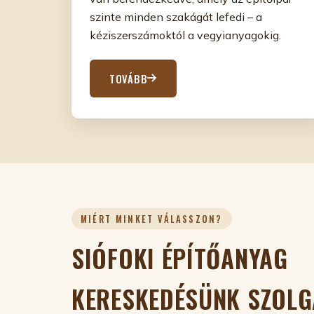
szinte minden szakágát lefedi – a
kéziszerszámoktól a vegyianyagokig.
TOVÁBB
MIÉRT MINKET VÁLASSZON?
SIÓFOKI ÉPÍTŐANYAG
KERESKEDÉSÜNK SZOLG