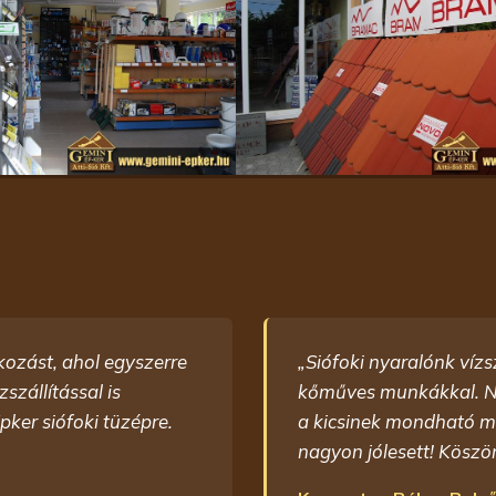
kozást, ahol egyszerre
„Siófoki nyaralónk vízs
zállítással is
kőműves munkákkal. Na
pker siófoki tüzépre.
a kicsinek mondható m
nagyon jólesett! Köszö