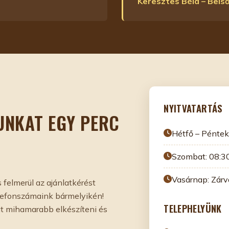
Keresztes Béla – Bels
NYITVATARTÁS
UNKAT EGY PERC
Hétfő – Péntek
Szombat: 08:3
Vasárnap: Zárv
felmerül az ajánlatkérést
elefonszámaink bármelyikén!
TELEPHELYÜNK
t mihamarabb elkészíteni és