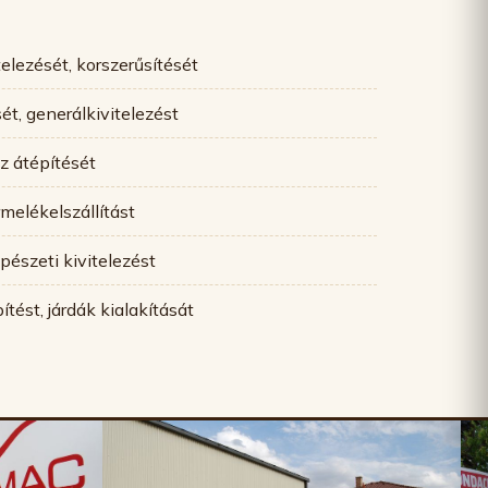
telezését, korszerűsítését
t, generálkivitelezést
áz átépítését
rmelékelszállítást
pészeti kivitelezést
tést, járdák kialakítását