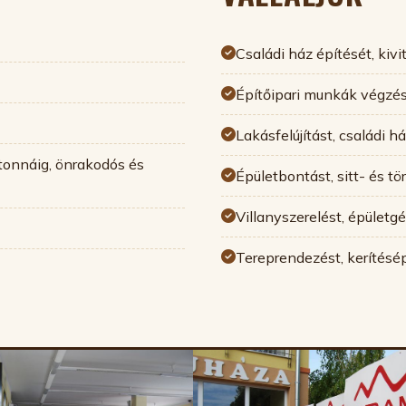
Családi ház építését, kivi
Építőipari munkák végzésé
Lakásfelújítást, családi h
 tonnáig, önrakodós és
Épületbontást, sitt- és tö
Villanyszerelést, épületgé
Tereprendezést, kerítésépí