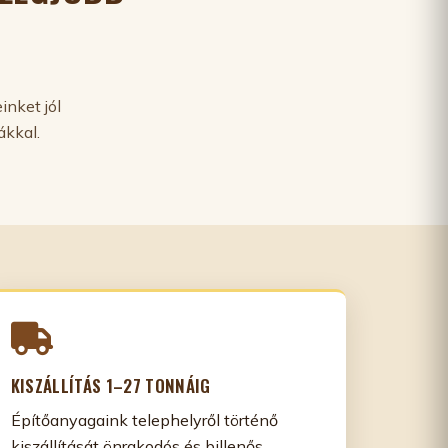
inket jól
ákkal.
KISZÁLLÍTÁS 1–27 TONNÁIG
Építőanyagaink telephelyről történő
kiszállítását önrakodós és billenős