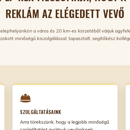
REKLÁM AZ ELÉGEDETT VEVŐ
telephelyünkön a város és 20 km-es körzetéből várjuk ügyfele
okott minőségű kiszolgálással, tapasztalt, segítőkész kollég
SZOLGÁLTATÁSAINK
Arra törekszünk, hogy a legjobb minőségű
szolgáltatást nyújtsuk vevőinknek: