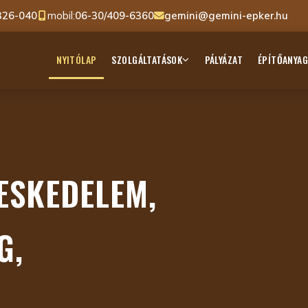
326-040
mobil:
06-30/409-6360
gemini@gemini-epker.hu
NYITÓLAP
SZOLGÁLTATÁSOK
PÁLYÁZAT
ÉPÍTŐANYA
ESKEDELEM,
G,