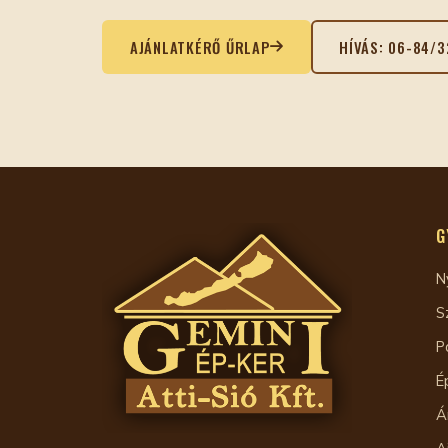
AJÁNLATKÉRŐ ŰRLAP
HÍVÁS: 06-84/
G
N
S
P
É
Á