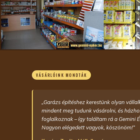
VÁSÁRLÓINK MONDTÁK
„Garázs építéshez kerestünk olyan vállal
mindent meg tudunk vásárolni, és házhozs
foglalkoznak – így találtam rá a Gemini É
Nagyon elégedett vagyok, köszönöm!”