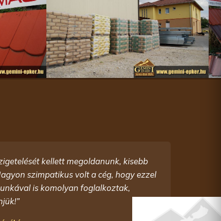
zigetelését kellett megoldanunk, kisebb
gyon szimpatikus volt a cég, hogy ezzel
unkával is komolyan foglalkoztak,
njük!”