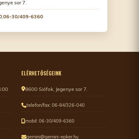
genye sor 7.
0
,
06-30/409-6360
ELÉRHETŐSÉGEINK
6:00
8600 Siófok, Jegenye sor 7.
telefon/fax: 06-84/326-040
mobil: 06-30/409-6360
gemini@gemini-epker.hu