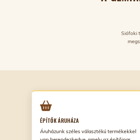
Siófoki 
megsz
ÉPÍTŐK ÁRUHÁZA
Áruházunk széles választékú termékekkel
van berendezkedve, amely az építőipar