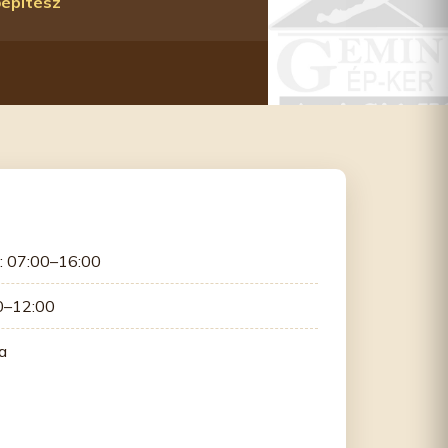
őépítész
: 07:00–16:00
0–12:00
a