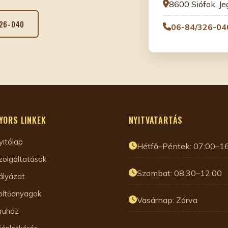
8600 Siófok, Je
326-040
06-84/326-04
YORS LINKEK
NYITVATARTÁS
yitólap
Hétfő–Péntek: 07:00–1
zolgáltatások
Szombat: 08:30–12:00
ályázat
pítőanyagok
Vasárnap: Zárva
ruház